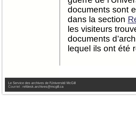
documents sont e
dans la section
R
les visiteurs tro
documents d’archi
lequel ils ont été r
Le Service des archives de l'Université McGill
Courriel :
refdesk.archives@mcgill.ca